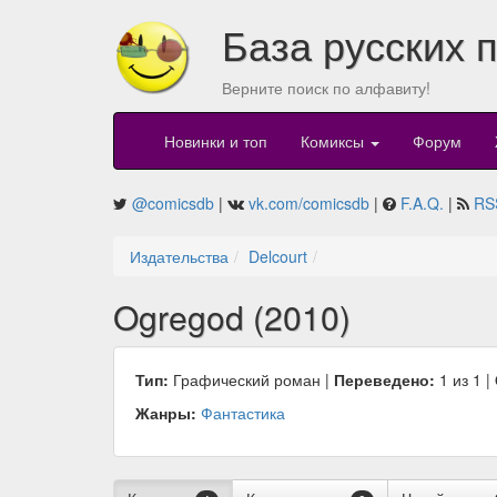
База русских 
Верните поиск по алфавиту!
Новинки и топ
Комиксы
Форум
@comicsdb
|
vk.com/comicsdb
|
F.A.Q.
|
RS
Издательства
Delcourt
Ogregod (2010)
Тип:
Графический роман |
Переведено:
1 из 1 |
Жанры:
Фантастика