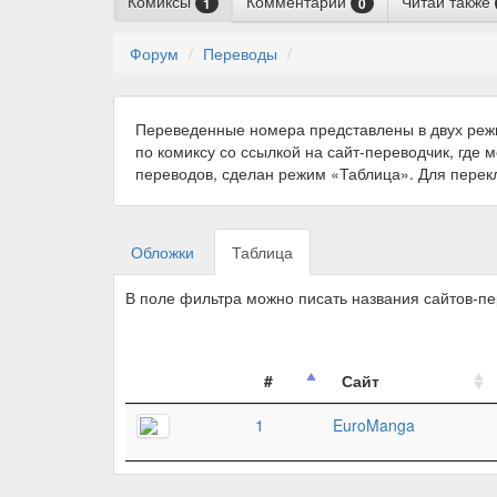
Комиксы
Комментарии
Читай также
1
0
Форум
Переводы
Переведенные номера представлены в двух реж
по комиксу со ссылкой на сайт-переводчик, где 
переводов, сделан режим «Таблица». Для пере
Обложки
Таблица
В поле фильтра можно писать названия сайтов-п
#
Сайт
1
EuroManga