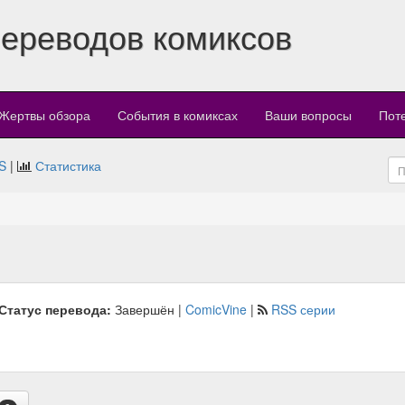
переводов комиксов
Жертвы обзора
События в комиксах
Ваши вопросы
Пот
S
|
Статистика
Статус перевода:
Завершён |
ComicVine
|
RSS серии