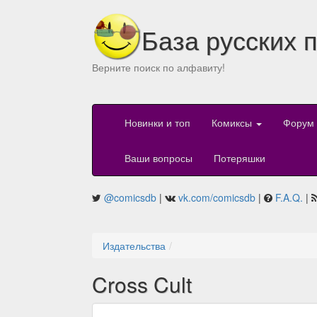
База русских 
Верните поиск по алфавиту!
Новинки и топ
Комиксы
Форум
Ваши вопросы
Потеряшки
@comicsdb
|
vk.com/comicsdb
|
F.A.Q.
|
Издательства
Cross Cult