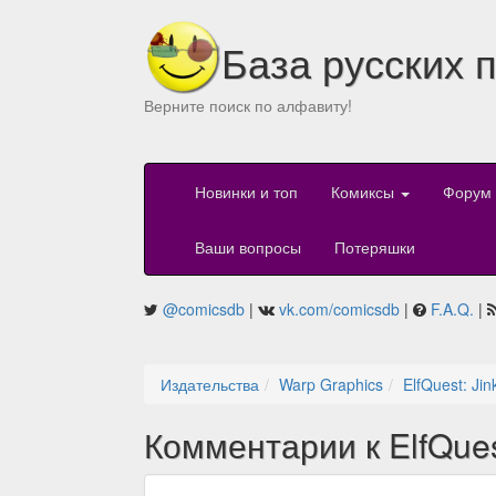
База русских 
Верните поиск по алфавиту!
Новинки и топ
Комиксы
Форум
Ваши вопросы
Потеряшки
@comicsdb
|
vk.com/comicsdb
|
F.A.Q.
|
Издательства
Warp Graphics
ElfQuest: Jin
Комментарии к ElfQuest