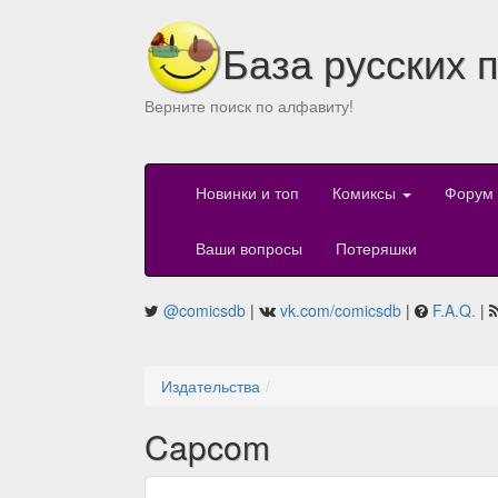
База русских 
Верните поиск по алфавиту!
Новинки и топ
Комиксы
Форум
Ваши вопросы
Потеряшки
@comicsdb
|
vk.com/comicsdb
|
F.A.Q.
|
Издательства
Capcom