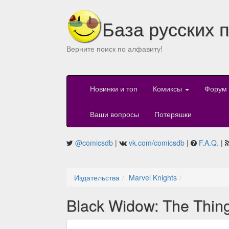
База русских 
Верните поиск по алфавиту!
Новинки и топ
Комиксы
Форум
Ваши вопросы
Потеряшки
@comicsdb
|
vk.com/comicsdb
|
F.A.Q.
|
Издательства
Marvel Knights
Black Widow: The Thin