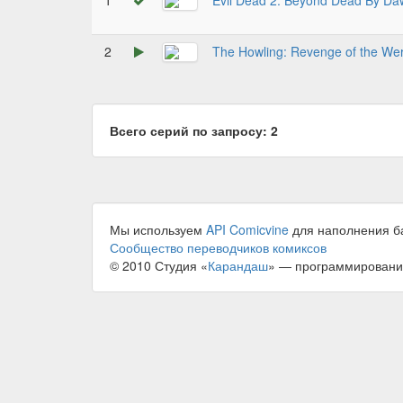
1
Evil Dead 2: Beyond Dead By Da
2
The Howling: Revenge of the We
Всего серий по запросу: 2
Мы используем
API Comicvine
для наполнения б
Сообщество переводчиков комиксов
© 2010 Студия «
Карандаш
» — программировани