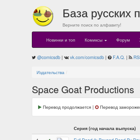
База русских 
Верните поиск по алфавиту!
Новинки и топ
Комиксы
Форум
@comicsdb
|
vk.com/comicsdb
|
F.A.Q.
|
RS
Издательства
Space Goat Productions
Перевод продолжается |
Перевод замороже
Серия (год начала выпуска)