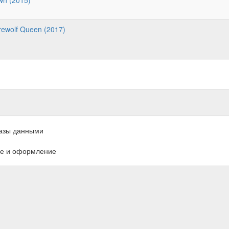
wn (2015)
rewolf Queen (2017)
азы данными
е и оформление