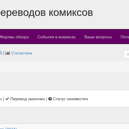
переводов комиксов
Жертвы обзора
События в комиксах
Ваши вопросы
Пот
S
|
Статистика
н |
Перевод закончен |
Статус неизвестен