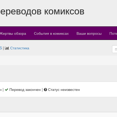
переводов комиксов
Жертвы обзора
События в комиксах
Ваши вопросы
Пот
S
|
Статистика
н |
Перевод закончен |
Статус неизвестен