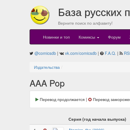
База русских 
Верните поиск по алфавиту!
Новинки и топ
Комиксы
Форум
@comicsdb
|
vk.com/comicsdb
|
F.A.Q.
|
RS
Издательства
AAA Pop
Перевод продолжается |
Перевод замороже
Серия (год начала выпуска)