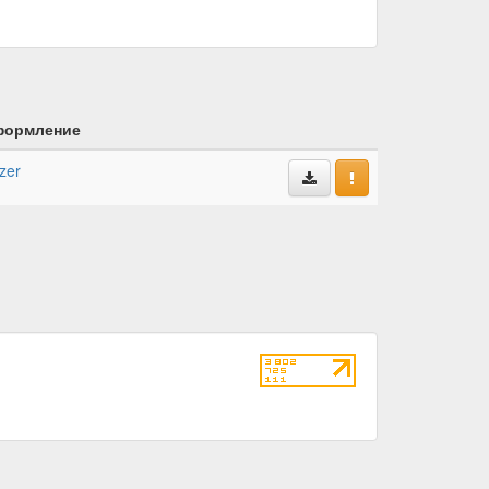
ормление
zer