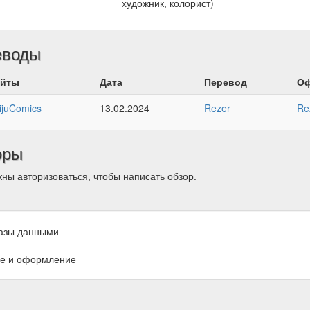
художник, колорист)
еводы
йты
Дата
Перевод
Оф
ijuComics
13.02.2024
Rezer
Re
оры
ны авторизоваться, чтобы написать обзор.
азы данными
е и оформление