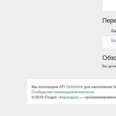
Пер
Са
Ka
Обз
Вы долж
Мы используем
API Comicvine
для наполнения б
Сообщество переводчиков комиксов
© 2010 Студия «
Карандаш
» — программировани