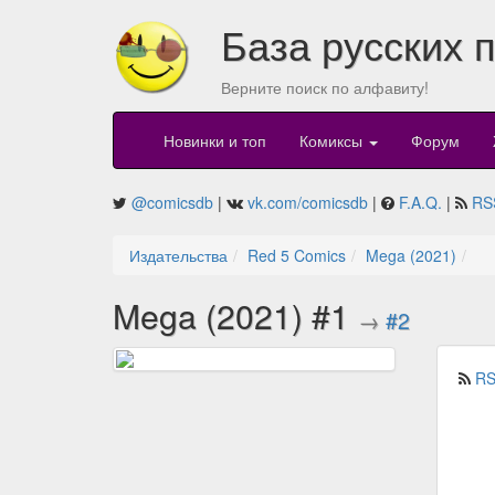
База русских 
Верните поиск по алфавиту!
Новинки и топ
Комиксы
Форум
@comicsdb
|
vk.com/comicsdb
|
F.A.Q.
|
RS
Издательства
Red 5 Comics
Mega (2021)
Mega (2021) #1
→
#2
RS