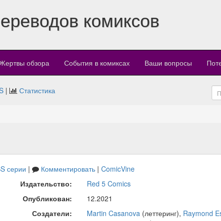
переводов комиксов
Жертвы обзора
События в комиксах
Ваши вопросы
Пот
S
|
Статистика
S серии
|
Комментировать
|
ComicVine
Издательство:
Red 5 Comics
Опубликован:
12.2021
Создатели:
Martin Casanova
(леттеринг),
Raymond Es