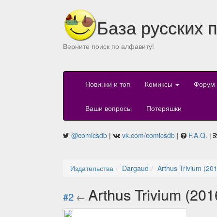
База русских 
Верните поиск по алфавиту!
Новинки и топ
Комиксы
Форум
Ваши вопросы
Потеряшки
@comicsdb
|
vk.com/comicsdb
|
F.A.Q.
|
Издательства
Dargaud
Arthus Trivium (20
Arthus Trivium (20
#2
←