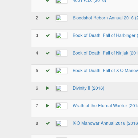
1
4001 A.D. (2016)
2
Bloodshot Reborn Annual 2016 (
3
Book of Death: Fall of Harbinger 
4
Book of Death: Fall of Ninjak (20
5
Book of Death: Fall of X-O Mano
6
Divinity II (2016)
7
Wrath of the Eternal Warrior (201
8
X-O Manowar Annual 2016 (2016