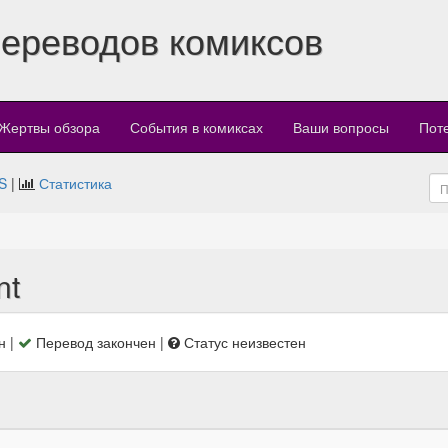
переводов комиксов
Жертвы обзора
События в комиксах
Ваши вопросы
Пот
S
|
Статистика
nt
н |
Перевод закончен |
Статус неизвестен