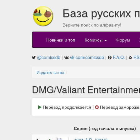
База русских 
Верните поиск по алфавиту!
Новинки и топ
Комиксы
Форум
@comicsdb
|
vk.com/comicsdb
|
F.A.Q.
|
RS
Издательства
DMG/Valiant Entertainme
Перевод продолжается |
Перевод замороже
Серия (год начала выпуска)