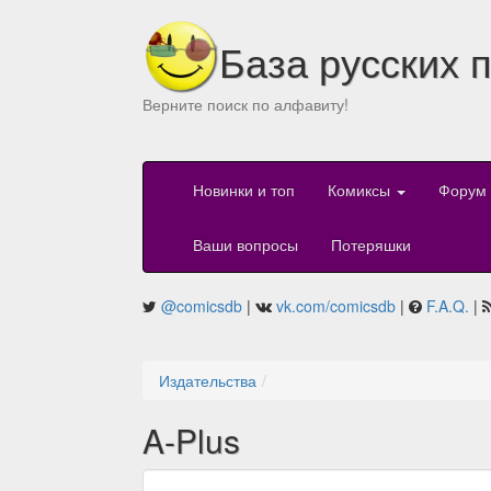
База русских 
Верните поиск по алфавиту!
Новинки и топ
Комиксы
Форум
Ваши вопросы
Потеряшки
@comicsdb
|
vk.com/comicsdb
|
F.A.Q.
|
Издательства
A-Plus