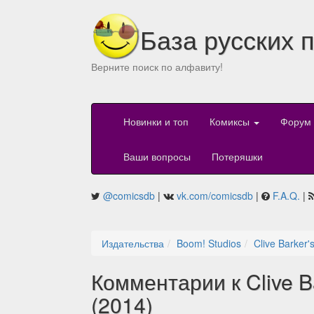
База русских 
Верните поиск по алфавиту!
Новинки и топ
Комиксы
Форум
Ваши вопросы
Потеряшки
@comicsdb
|
vk.com/comicsdb
|
F.A.Q.
|
Издательства
Boom! Studios
Clive Barker's
Комментарии к Clive Bar
(2014)