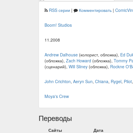
RSS серии
|
Комментировать
|
ComicVi
Boom! Studios
11.2008
Andrew Dalhouse
(колорист, обложка),
Ed Duk
(обложка),
Zach Howard
(обложка),
Tommy Pa
(сценарий),
Will Sliney
(обложка),
Rockne O'B
John Crichton
,
Aeryn Sun
,
Chiana
,
Rygel
,
Pilot
Moya's Crew
Переводы
Сайты
Дата