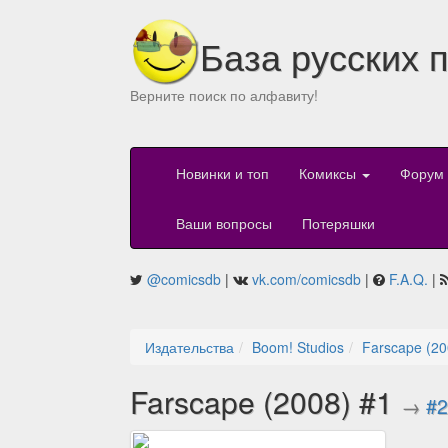
База русских 
Верните поиск по алфавиту!
Новинки и топ
Комиксы
Форум
Ваши вопросы
Потеряшки
@comicsdb
|
vk.com/comicsdb
|
F.A.Q.
|
Издательства
Boom! Studios
Farscape (20
Farscape (2008) #1
→
#2