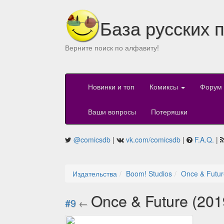
База русских 
Верните поиск по алфавиту!
Новинки и топ
Комиксы
Форум
Ваши вопросы
Потеряшки
@comicsdb
|
vk.com/comicsdb
|
F.A.Q.
|
Издательства
Boom! Studios
Once & Futur
Once & Future (20
#9
←