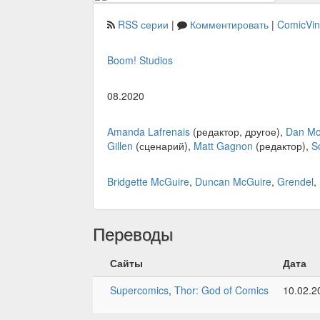
RSS серии
|
Комментировать
|
ComicVi
Boom! Studios
08.2020
Amanda Lafrenais
(редактор, другое),
Dan Mo
Gillen
(сценарий),
Matt Gagnon
(редактор),
S
Bridgette McGuire
,
Duncan McGuire
,
Grendel
,
Переводы
Сайты
Дата
Supercomics
,
Thor: God of Comics
10.02.2