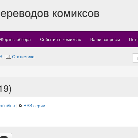
переводов комиксов
Жертвы обзора
События в комиксах
Ваши вопросы
Пот
S
|
Статистика
19)
micVine
|
RSS серии