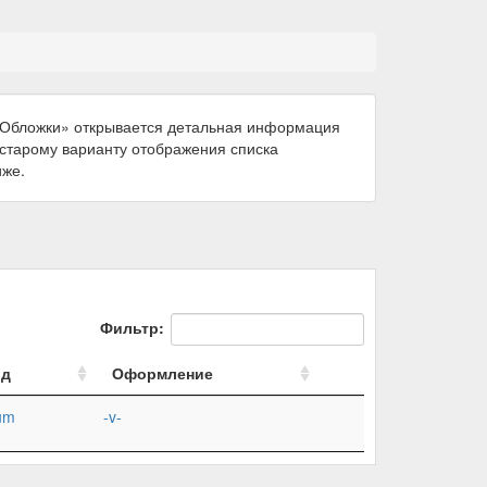
 «Обложки» открывается детальная информация
к старому варианту отображения списка
иже.
Фильтр:
од
Оформление
um
-v-