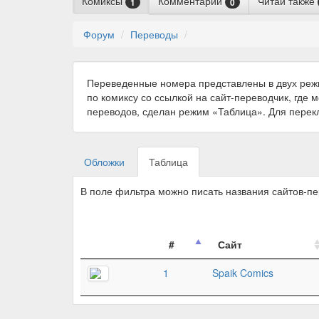
Комиксы
Комментарии
Читай также
1
0
Форум
Переводы
Переведенные номера представлены в двух реж
по комиксу со ссылкой на сайт-переводчик, где 
переводов, сделан режим «Таблица». Для пере
Обложки
Таблица
В поле фильтра можно писать названия сайтов-п
#
Сайт
1
Spaik Comics