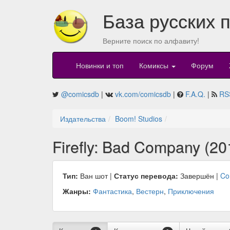
База русских 
Верните поиск по алфавиту!
Новинки и топ
Комиксы
Форум
@comicsdb
|
vk.com/comicsdb
|
F.A.Q.
|
RS
Издательства
Boom! Studios
Firefly: Bad Company (20
Тип:
Ван шот |
Статус перевода:
Завершён |
Co
Жанры:
Фантастика
,
Вестерн
,
Приключения