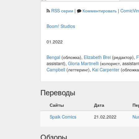
RSS серии
|
Комментировать
|
ComicVi
Boom! Studios
01.2022
Bengal
(обложка),
Elizabeth Brei
(редактор),
F
assistant),
Gloria Martinelli
(колорист, assistan
Campbell
(леттеринг),
Kai Carpenter
(обложка
Переводы
Сайты
Дата
Пе
Spaik Comics
21.02.2022
Nu
Обзоры