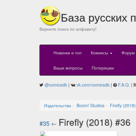
База русских 
Верните поиск по алфавиту!
Новинки и топ
Комиксы
Форум
Ваши вопросы
Потеряшки
@comicsdb
|
vk.com/comicsdb
|
F.A.Q.
|
Издательства
Boom! Studios
Firefly (2018)
Firefly (2018) #36
#35
←