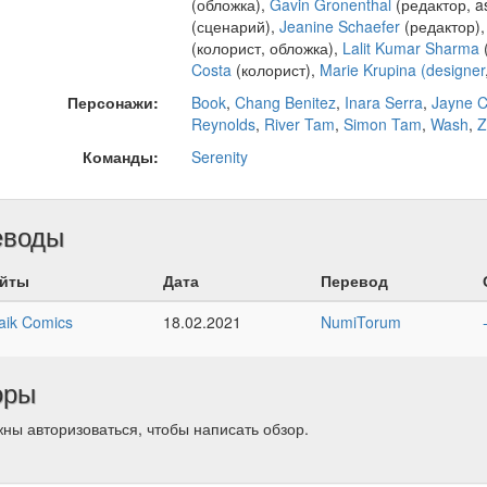
(обложка),
Gavin Gronenthal
(редактор, as
(сценарий),
Jeanine Schaefer
(редактор)
(колорист, обложка),
Lalit Kumar Sharma
Costa
(колорист),
Marie Krupina (designer
Персонажи:
Book
,
Chang Benitez
,
Inara Serra
,
Jayne 
Reynolds
,
River Tam
,
Simon Tam
,
Wash
,
Z
Команды:
Serenity
еводы
йты
Дата
Перевод
aik Comics
18.02.2021
NumiTorum
оры
ны авторизоваться, чтобы написать обзор.