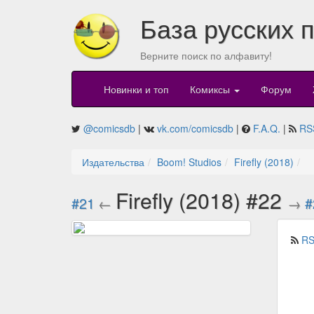
База русских 
Верните поиск по алфавиту!
Новинки и топ
Комиксы
Форум
@comicsdb
|
vk.com/comicsdb
|
F.A.Q.
|
RS
Издательства
Boom! Studios
Firefly (2018)
Firefly (2018) #22
#21
←
→
#
RS