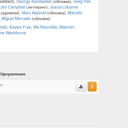
sistant),
George Kambadais
(обложка),
Greg Pak
,
Jim Campbell
(леттеринг),
Joana Lafuente
(художник),
Marc Aspinall
(обложка),
Marcelo
,
Miguel Mercado
(обложка)
Cobb
,
Kaylee Frye
,
Ma Reynolds
,
Malcolm
oe Washburne
Оформление
-v-