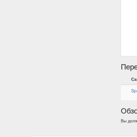
Пер
Са
Sp
Обз
Вы долж