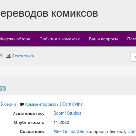
переводов комиксов
Жертвы обзора
События в комиксах
Ваши вопросы
Пот
S
|
Статистика
23
S серии
|
Комментировать
|
ComicVine
Издательство:
Boom! Studios
Опубликован:
11.2020
Создатели:
Alex Guimarães
(колорист, обложка),
Dani