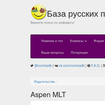
База русских 
Верните поиск по алфавиту!
Новинки и топ
Комиксы
Форум
Ваши вопросы
Потеряшки
@comicsdb
|
vk.com/comicsdb
|
F.A.Q.
|
Издательства
Aspen MLT