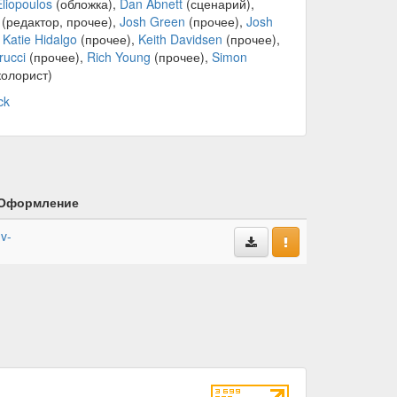
Eliopoulos
(обложка),
Dan Abnett
(сценарий),
(редактор, прочее),
Josh Green
(прочее),
Josh
,
Katie Hidalgo
(прочее),
Keith Davidsen
(прочее),
rucci
(прочее),
Rich Young
(прочее),
Simon
колорист)
ck
Оформление
-v-