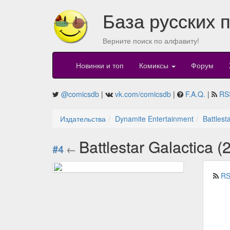
База русских 
Верните поиск по алфавиту!
Новинки и топ
Комиксы
Форум
@comicsdb
|
vk.com/comicsdb
|
F.A.Q.
|
RS
Издательства
Dynamite Entertainment
Battlest
Battlestar Galactica 
#4
←
RS