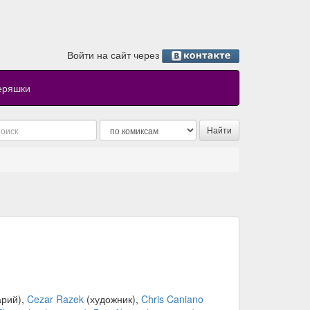
Войти на сайт через
еряшки
арий),
Cezar Razek
(художник),
Chris Caniano