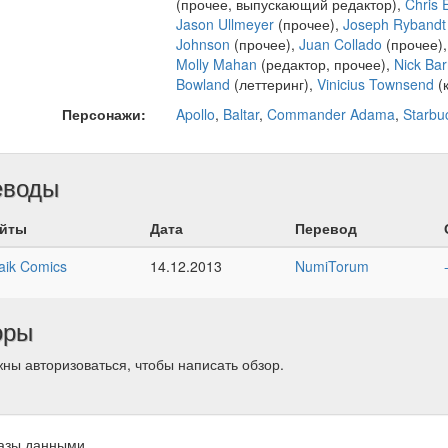
(прочее, выпускающий редактор),
Chris 
Jason Ullmeyer
(прочее),
Joseph Rybandt
Johnson
(прочее),
Juan Collado
(прочее)
Molly Mahan
(редактор, прочее),
Nick Bar
Bowland
(леттеринг),
Vinicius Townsend
(
Персонажи:
Apollo
,
Baltar
,
Commander Adama
,
Starbu
еводы
йты
Дата
Перевод
aik Comics
14.12.2013
NumiTorum
оры
ны авторизоваться, чтобы написать обзор.
азы данными