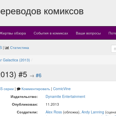
переводов комиксов
Жертвы обзора
События в комиксах
Ваши вопросы
Пот
S
|
Статистика
ar Galactica (2013)
(2013) #5
→
#6
S серии
|
Комментировать
|
ComicVine
Издательство:
Dynamite Entertainment
Опубликован:
11.2013
Создатели:
Alex Ross
(обложка),
Andy Lanning
(сцен