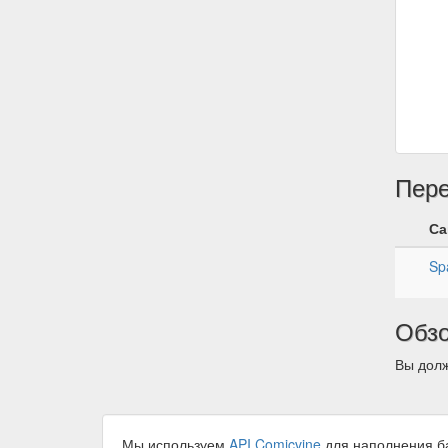
Пер
Са
Sp
Обз
Вы долж
Мы используем
API Comicvine
для наполнения б