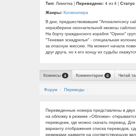
Тип:
Лимитка |
Переведено:
4 из 4 |
Статус
Жанры:
Космоопера
В дни, предшествовавшие "Апокалипсису сай
неразберихи окончательной имзены сайлоно
На борту гражданского корабля "Орион" груп
"Теневая эскадрилья" - специальная колони
за опасную миссию. На момент начала пове
друг друга, но к его концу их судьбы окажу
Комиксы
Комментарии
Читай т
4
0
Форум
Переводы
Переведенные номера представлены в двух 
на обложку в режиме «Обложки» открываетс
переводчик, где можно скачать перевод. Для
варианту отображения списка переводов, с
режимами нажмите на соответствующую вкл