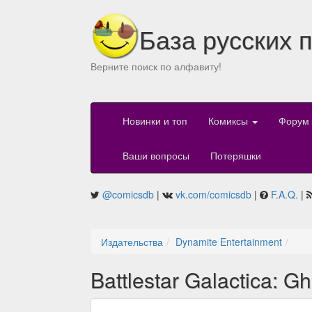
База русских 
Верните поиск по алфавиту!
Новинки и топ
Комиксы
Форум
Ваши вопросы
Потеряшки
@comicsdb
|
vk.com/comicsdb
|
F.A.Q.
|
Издательства
Dynamite Entertainment
Battlestar Galactica: G