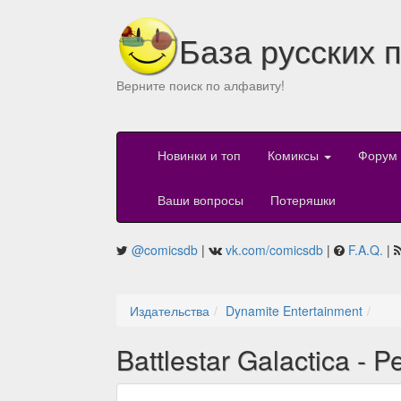
База русских 
Верните поиск по алфавиту!
Новинки и топ
Комиксы
Форум
Ваши вопросы
Потеряшки
@comicsdb
|
vk.com/comicsdb
|
F.A.Q.
|
Издательства
Dynamite Entertainment
Battlestar Galactica - 