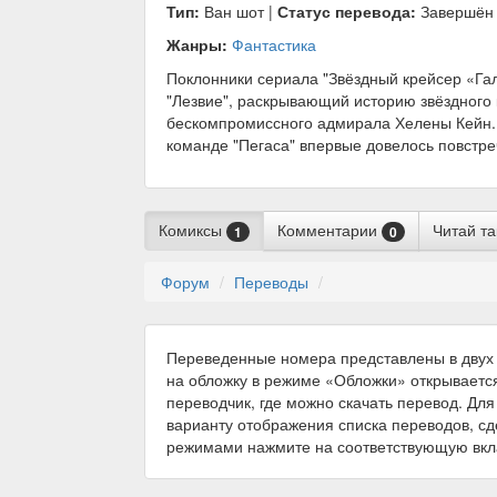
Тип:
Ван шот |
Статус перевода:
Завершён
Жанры:
Фантастика
Поклонники сериала "Звёздный крейсер «Га
"Лезвие", раскрывающий историю звёздного к
бескомпромиссного адмирала Хелены Кейн. 
команде "Пегаса" впервые довелось повстре
Комиксы
Комментарии
Читай т
1
0
Форум
Переводы
Переведенные номера представлены в двух 
на обложку в режиме «Обложки» открываетс
переводчик, где можно скачать перевод. Для
варианту отображения списка переводов, с
режимами нажмите на соответствующую вкл