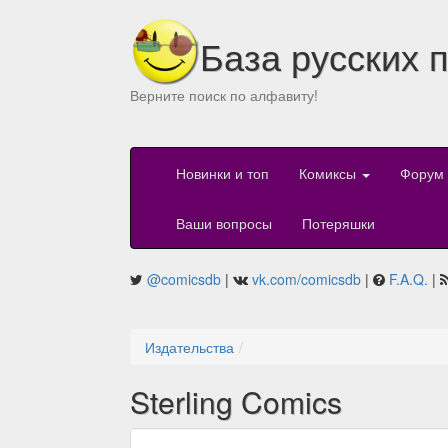
База русских 
Верните поиск по алфавиту!
Новинки и топ
Комиксы
Форум
Ваши вопросы
Потеряшки
@comicsdb
|
vk.com/comicsdb
|
F.A.Q.
|
Издательства
Sterling Comics