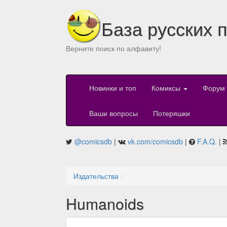
База русских 
Верните поиск по алфавиту!
Новинки и топ
Комиксы
Форум
Ваши вопросы
Потеряшки
@comicsdb
|
vk.com/comicsdb
|
F.A.Q.
|
Издательства
Humanoids