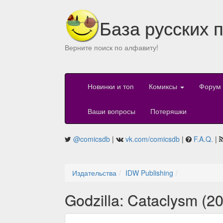
База русских 
Верните поиск по алфавиту!
Новинки и топ
Комиксы
Форум
Ваши вопросы
Потеряшки
@comicsdb
|
vk.com/comicsdb
|
F.A.Q.
|
Издательства
IDW Publishing
Godzilla: Cataclysm (2