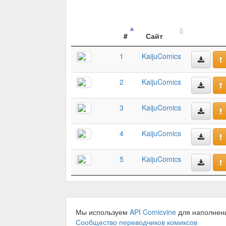
#
Сайт
1
KaijuComics
2
KaijuComics
3
KaijuComics
4
KaijuComics
5
KaijuComics
Мы используем
API Comicvine
для наполнен
Сообщество переводчиков комиксов