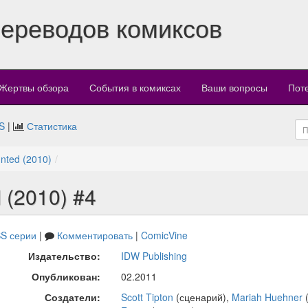
переводов комиксов
Жертвы обзора
События в комиксах
Ваши вопросы
Пот
S
|
Статистика
aunted (2010)
d (2010) #4
S серии
|
Комментировать
|
ComicVine
Издательство:
IDW Publishing
Опубликован:
02.2011
Создатели:
Scott Tipton
(сценарий),
Mariah Huehner
(