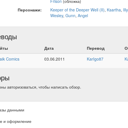
Frison
(обложка)
Персонажи:
Keeper of the Deeper Well (II)
,
Ksartha
,
Ill
Wesley
,
Gunn
,
Angel
еводы
йты
Дата
Перевод
О
aik Comics
03.06.2011
KarIgo87
K
оры
ны авторизоваться, чтобы написать обзор.
азы данными
е и оформление