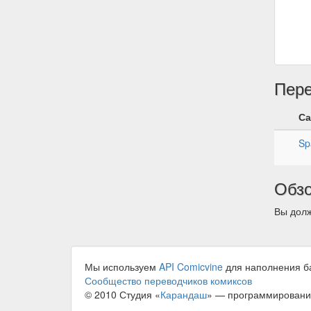
Пер
Са
Sp
Обз
Вы долж
Мы используем
API Comicvine
для наполнения б
Сообщество переводчиков комиксов
© 2010 Студия «
Карандаш
» — программировани