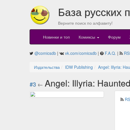
База русских 
Верните поиск по алфавиту!
Новинки и топ
Комиксы
Форум
@comicsdb
|
vk.com/comicsdb
|
F.A.Q.
|
RS
Издательства
IDW Publishing
Angel: Illyria: H
Angel: Illyria: Haunte
#3
←
RS