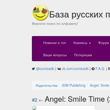
База русских 
Верните поиск по алфавиту!
Новинки и топ
Комиксы
Форум
Ваши вопросы
Потеряшки
@comicsdb
|
vk.com/comicsdb
|
F.A.Q.
|
Издательства
IDW Publishing
Angel: Smile
Angel: Smile Time 
#2
←