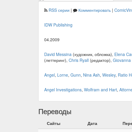
RSS серии
|
Комментировать
|
ComicVi
IDW Publishing
04.2009
David Messina
(художник, обложка),
Elena Ca
(леттеринг),
Chris Ryall
(редактор),
Giovanna 
Angel
,
Lorne
,
Gunn
,
Nina Ash
,
Wesley
,
Ratio H
Angel Investigations
,
Wolfram and Hart
,
Attorn
Переводы
Сайты
Дата
Пер