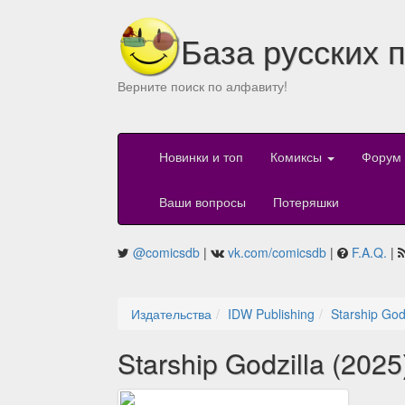
База русских 
Верните поиск по алфавиту!
Новинки и топ
Комиксы
Форум
Ваши вопросы
Потеряшки
@comicsdb
|
vk.com/comicsdb
|
F.A.Q.
|
Издательства
IDW Publishing
Starship God
Starship Godzilla (202