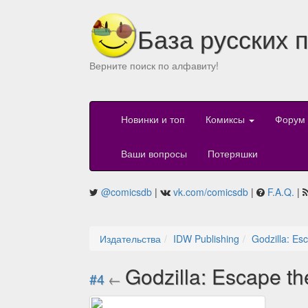
База русских 
Верните поиск по алфавиту!
Новинки и топ
Комиксы
Форум
Ваши вопросы
Потеряшки
@comicsdb
|
vk.com/comicsdb
|
F.A.Q.
|
Издательства
IDW Publishing
Godzilla: Es
Godzilla: Escape t
#4
←