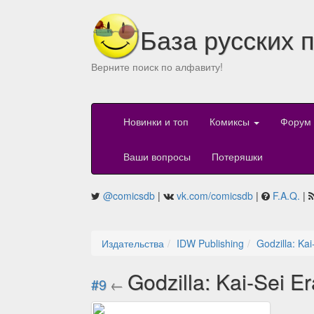
База русских 
Верните поиск по алфавиту!
Новинки и топ
Комиксы
Форум
Ваши вопросы
Потеряшки
@comicsdb
|
vk.com/comicsdb
|
F.A.Q.
|
Издательства
IDW Publishing
Godzilla: Kai
Godzilla: Kai-Sei E
#9
←