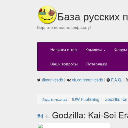
База русских 
Верните поиск по алфавиту!
Новинки и топ
Комиксы
Форум
Ваши вопросы
Потеряшки
@comicsdb
|
vk.com/comicsdb
|
F.A.Q.
|
Издательства
IDW Publishing
Godzilla: Kai
Godzilla: Kai-Sei E
#4
←