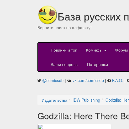
База русских 
Верните поиск по алфавиту!
Новинки и топ
Комиксы
Форум
Ваши вопросы
Потеряшки
@comicsdb
|
vk.com/comicsdb
|
F.A.Q.
|
Издательства
IDW Publishing
Godzilla: He
Godzilla: Here There B