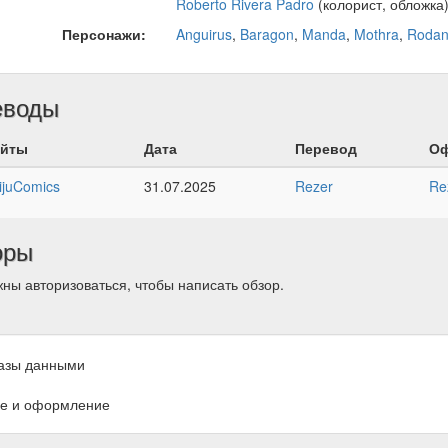
Roberto Rivera Padro
(колорист, обложка
Персонажи:
Anguirus
,
Baragon
,
Manda
,
Mothra
,
Roda
еводы
йты
Дата
Перевод
Оф
ijuComics
31.07.2025
Rezer
Re
оры
ны авторизоваться, чтобы написать обзор.
азы данными
е и оформление