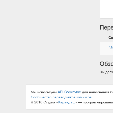
Пер
Са
Ka
Обз
Вы долж
Мы используем
API Comicvine
для наполнения б
Сообщество переводчиков комиксов
© 2010 Студия «
Карандаш
» — программировани