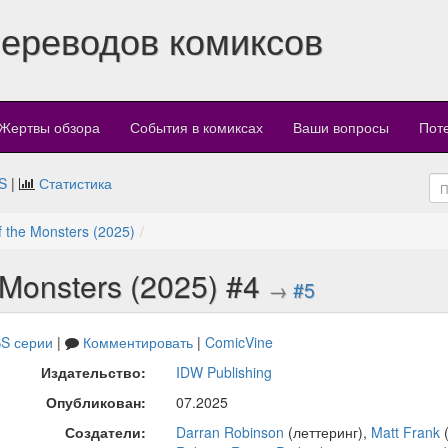
переводов комиксов
Жертвы обзора
События в комиксах
Ваши вопросы
Пот
S
|
Статистика
 the Monsters (2025)
 Monsters (2025) #4
→
#5
S серии
|
Комментировать
|
ComicVine
Издательство:
IDW Publishing
Опубликован:
07.2025
Создатели:
Darran Robinson
(леттеринг),
Matt Frank
(