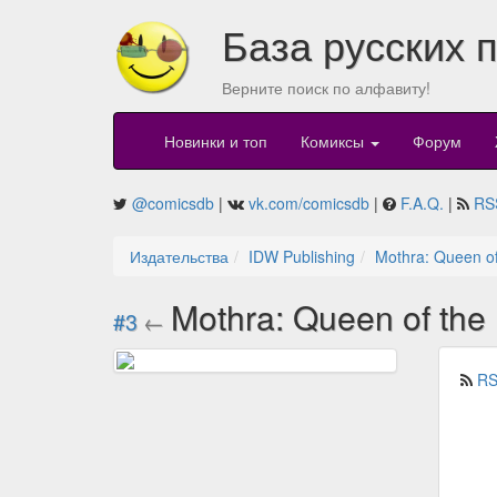
База русских 
Верните поиск по алфавиту!
Новинки и топ
Комиксы
Форум
@comicsdb
|
vk.com/comicsdb
|
F.A.Q.
|
RS
Издательства
IDW Publishing
Mothra: Queen of
Mothra: Queen of the
#3
←
RS