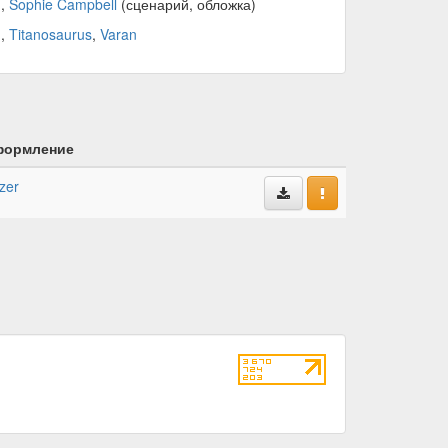
),
Sophie Campbell
(сценарий, обложка)
n
,
Titanosaurus
,
Varan
ормление
zer