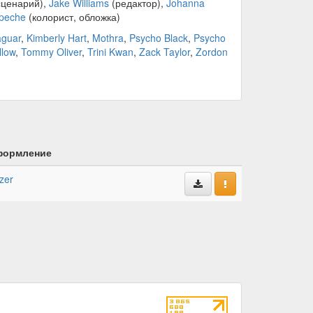
сценарий),
Jake Williams
(редактор),
Johanna
lpeche
(колорист, обложка)
aguar
,
Kimberly Hart
,
Mothra
,
Psycho Black
,
Psycho
llow
,
Tommy Oliver
,
Trini Kwan
,
Zack Taylor
,
Zordon
ормление
zer