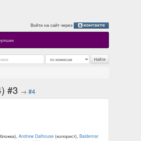
Войти на сайт через
еряшки
4) #3
→
#4
бложка),
Andrew Dalhouse
(колорист),
Baldemar