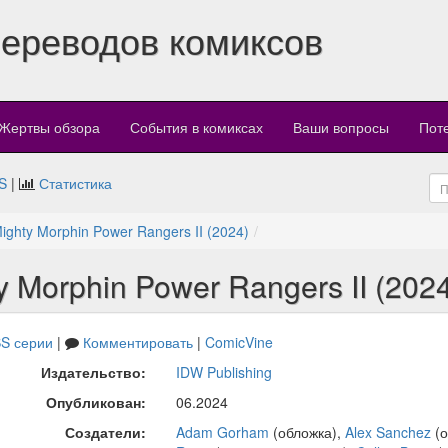
переводов комиксов
Жертвы обзора
События в комиксах
Ваши вопросы
Пот
S
|
Статистика
 Mighty Morphin Power Rangers II (2024)
ty Morphin Power Rangers II (202
S серии
|
Комментировать
|
ComicVine
Издательство:
IDW Publishing
Опубликован:
06.2024
Создатели:
Adam Gorham
(обложка),
Alex Sanchez
(о