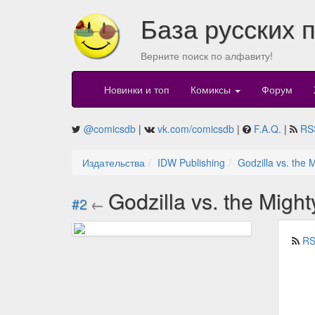
База русских 
Верните поиск по алфавиту!
Новинки и топ
Комиксы
Форум
@comicsdb
|
vk.com/comicsdb
|
F.A.Q.
|
RS
Издательства
IDW Publishing
Godzilla vs. the
Godzilla vs. the Migh
#2
←
RS