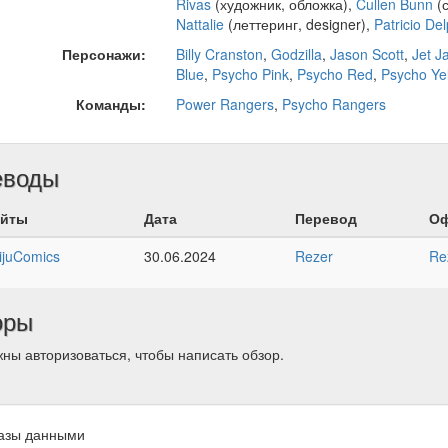
Rivas
(художник, обложка),
Cullen Bunn
(
Nattalie
(леттеринг, designer),
Patricio De
Персонажи:
Billy Cranston
,
Godzilla
,
Jason Scott
,
Jet J
Blue
,
Psycho Pink
,
Psycho Red
,
Psycho Ye
Команды:
Power Rangers
,
Psycho Rangers
еводы
йты
Дата
Перевод
Оф
ijuComics
30.06.2024
Rezer
Re
оры
ны авторизоваться, чтобы написать обзор.
азы данными