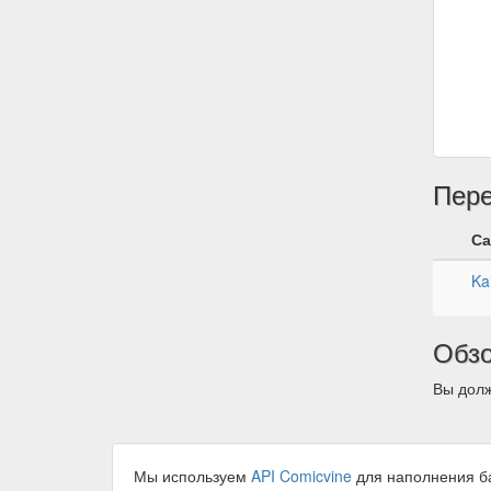
Пер
Са
Ka
Обз
Вы долж
Мы используем
API Comicvine
для наполнения б