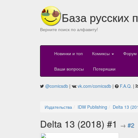
База русских 
Верните поиск по алфавиту!
Новинки и топ
Комиксы
Форум
Ваши вопросы
Потеряшки
@comicsdb
|
vk.com/comicsdb
|
F.A.Q.
|
Издательства
IDW Publishing
Delta 13 (20
Delta 13 (2018) #1
→
#2