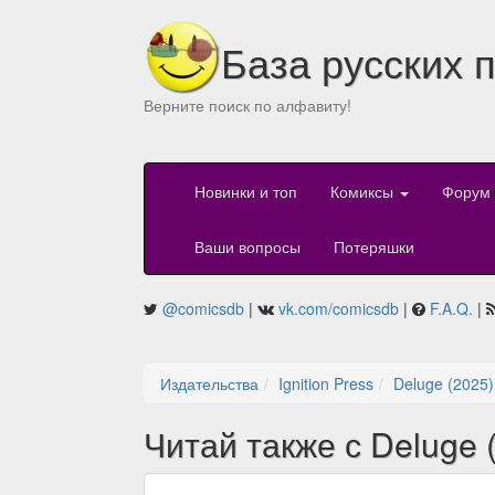
База русских 
Верните поиск по алфавиту!
Новинки и топ
Комиксы
Форум
Ваши вопросы
Потеряшки
@comicsdb
|
vk.com/comicsdb
|
F.A.Q.
|
Издательства
Ignition Press
Deluge (2025)
Читай также с Deluge 