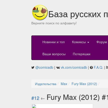
База русских 
Верните поиск по алфавиту!
Новинки и топ
Комиксы
Форум
Ваши вопросы
Потеряшки
@comicsdb
|
vk.com/comicsdb
|
F.A.Q.
|
Издательства
Max
Fury Max (2012)
Fury Max (2012) #
#12
←