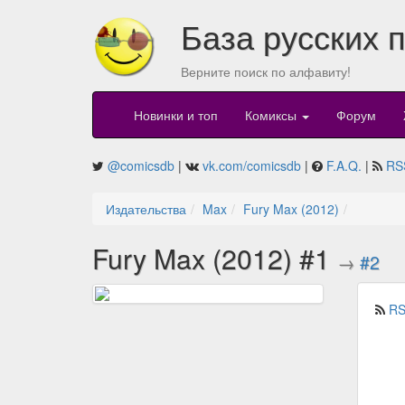
База русских 
Верните поиск по алфавиту!
Новинки и топ
Комиксы
Форум
@comicsdb
|
vk.com/comicsdb
|
F.A.Q.
|
RS
Издательства
Max
Fury Max (2012)
Fury Max (2012) #1
→
#2
RS