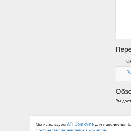
Пер
С
R
Обз
Вы долж
Мы используем
API Comicvine
для наполнения б
Сообщество переводчиков комиксов