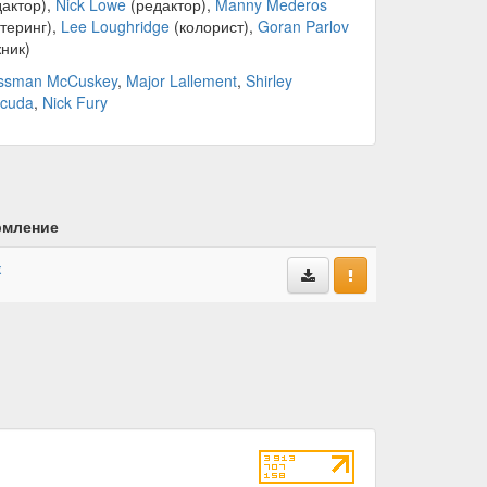
актор),
Nick Lowe
(редактор),
Manny Mederos
теринг),
Lee Loughridge
(колорист),
Goran Parlov
ник)
ssman McCuskey
,
Major Lallement
,
Shirley
acuda
,
Nick Fury
мление
к