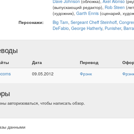
Dave Johnson
(обложка),
Axel Alonso
(ред
(выпускающий редактор),
Rob Steen
(лет
(художник),
Garth Ennis
(сценарий, худож
Персонажи:
Big Tam
,
Sergeant Cheff Steinhoff
,
Congre
DeFabio
,
George Hatherly
,
Punisher
,
Barr
еводы
айты
Дата
Перевод
Офор
ucoms
09.05.2012
Фрэнк
Фрэн
оры
ны авторизоваться, чтобы написать обзор.
азы данными