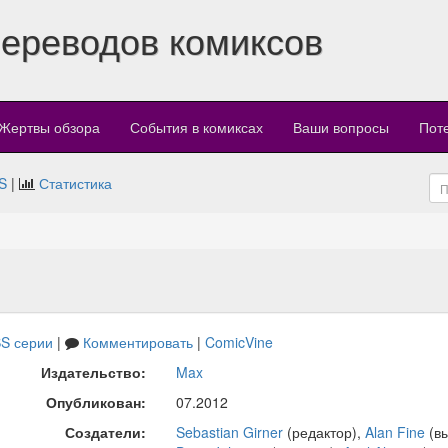
переводов комиксов
Жертвы обзора
События в комиксах
Ваши вопросы
Пот
S
|
Статистика
S серии
|
Комментировать
|
ComicVine
Издательство:
Max
Опубликован:
07.2012
Создатели:
Sebastian Girner
(редактор),
Alan Fine
(в