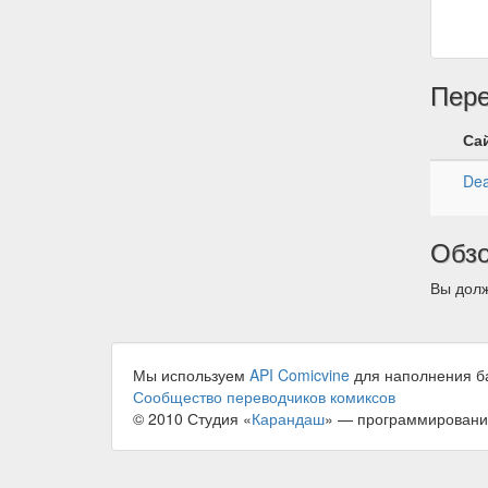
Пер
Са
Dea
Обз
Вы долж
Мы используем
API Comicvine
для наполнения б
Сообщество переводчиков комиксов
© 2010 Студия «
Карандаш
» — программировани