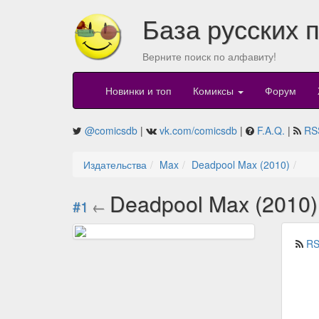
База русских 
Верните поиск по алфавиту!
Новинки и топ
Комиксы
Форум
@comicsdb
|
vk.com/comicsdb
|
F.A.Q.
|
RS
Издательства
Max
Deadpool Max (2010)
Deadpool Max (2010
#1
←
RS