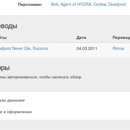
Персонажи:
Bob
,
Agent of HYDRA
,
Outlaw
,
Deadpool
еводы
йты
Дата
Перево
dpool Never Die
,
Rucoms
04.03.2011
Rimus
оры
ны авторизоваться, чтобы написать обзор.
азы данными
е и оформление