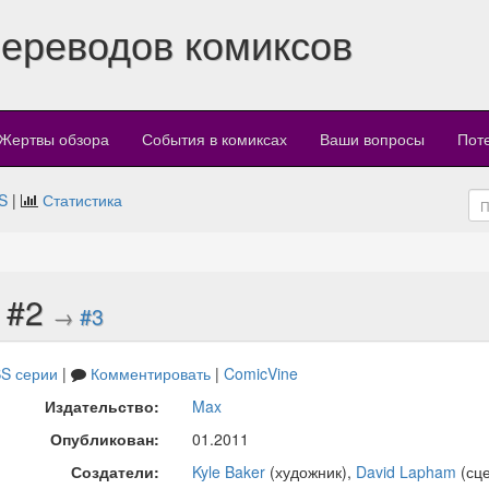
переводов комиксов
Жертвы обзора
События в комиксах
Ваши вопросы
Пот
S
|
Статистика
) #2
→
#3
S серии
|
Комментировать
|
ComicVine
Издательство:
Max
Опубликован:
01.2011
Создатели:
Kyle Baker
(художник),
David Lapham
(сц