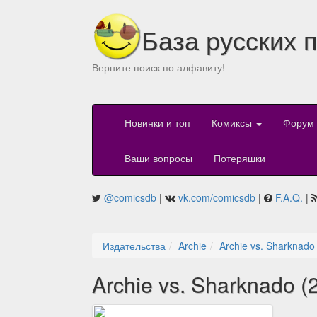
База русских 
Верните поиск по алфавиту!
Новинки и топ
Комиксы
Форум
Ваши вопросы
Потеряшки
@comicsdb
|
vk.com/comicsdb
|
F.A.Q.
|
Издательства
Archie
Archie vs. Sharknado
Archie vs. Sharknado (