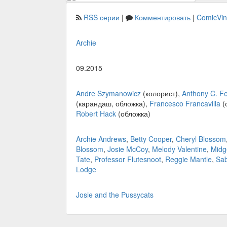
RSS серии
|
Комментировать
|
ComicVi
Archie
09.2015
Andre Szymanowicz
(колорист),
Anthony C. Fe
(карандаш, обложка),
Francesco Francavilla
(
Robert Hack
(обложка)
Archie Andrews
,
Betty Cooper
,
Cheryl Blossom
Blossom
,
Josie McCoy
,
Melody Valentine
,
Midg
Tate
,
Professor Flutesnoot
,
Reggie Mantle
,
Sab
Lodge
Josie and the Pussycats