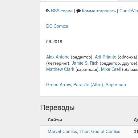
RSS серии
|
Комментировать
|
ComicVi
DC Comics
09.2018
Alex Antone
(редактор),
Arif Prianto
(обложка)
(леттеринг),
Jamie S. Rich
(редактор, другое)
Matthew Clark
(карандаш),
Mike Grell
(обложк
Green Arrow
,
Parasite (Allen)
,
Superman
Переводы
Сайты
Д
Marvel-Comics
,
Thor: God of Comics
0