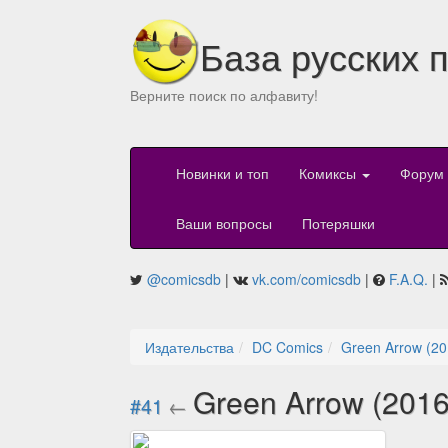
База русских 
Верните поиск по алфавиту!
Новинки и топ
Комиксы
Форум
Ваши вопросы
Потеряшки
@comicsdb
|
vk.com/comicsdb
|
F.A.Q.
|
Издательства
DC Comics
Green Arrow (20
Green Arrow (201
#41
←