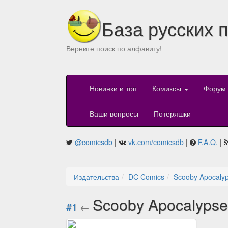
База русских 
Верните поиск по алфавиту!
Новинки и топ
Комиксы
Форум
Ваши вопросы
Потеряшки
@comicsdb
|
vk.com/comicsdb
|
F.A.Q.
|
Издательства
DC Comics
Scooby Apocalyp
Scooby Apocalypse
#1
←