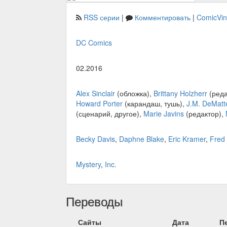
RSS серии
|
Комментировать
|
ComicVi
DC Comics
02.2016
Alex Sinclair
(обложка),
Brittany Holzherr
(реда
Howard Porter
(карандаш, тушь),
J.M. DeMatt
(сценарий, другое),
Marie Javins
(редактор),
Becky Davis
,
Daphne Blake
,
Eric Kramer
,
Fred
Mystery
,
Inc.
Переводы
Сайты
Дата
П