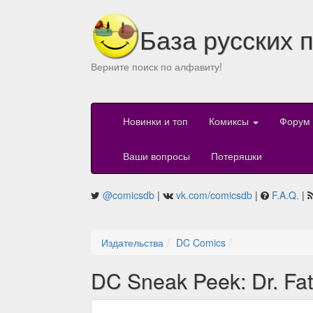
База русских 
Верните поиск по алфавиту!
Новинки и топ
Комиксы
Форум
Ваши вопросы
Потеряшки
@comicsdb
|
vk.com/comicsdb
|
F.A.Q.
|
Издательства
DC Comics
DC Sneak Peek: Dr. Fat