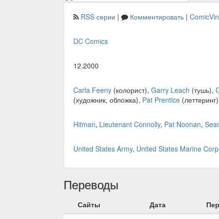
RSS серии
|
Комментировать
|
ComicVi
DC Comics
12.2000
Carla Feeny
(колорист),
Garry Leach
(тушь),
G
(художник, обложка),
Pat Prentice
(леттеринг)
Hitman
,
Lieutenant Connolly
,
Pat Noonan
,
Sea
United States Army
,
United States Marine Corp
Переводы
Сайты
Дата
Пе