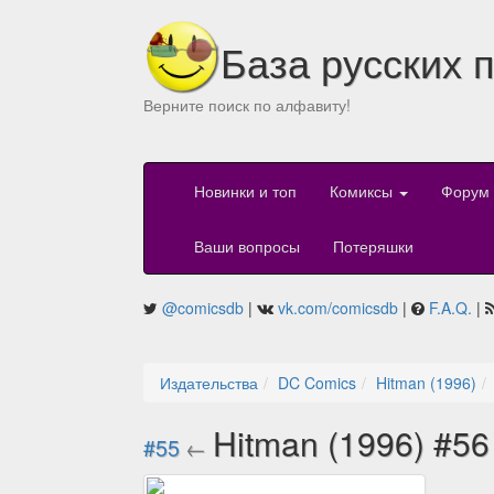
База русских 
Верните поиск по алфавиту!
Новинки и топ
Комиксы
Форум
Ваши вопросы
Потеряшки
@comicsdb
|
vk.com/comicsdb
|
F.A.Q.
|
Издательства
DC Comics
Hitman (1996)
Hitman (1996) #5
#55
←