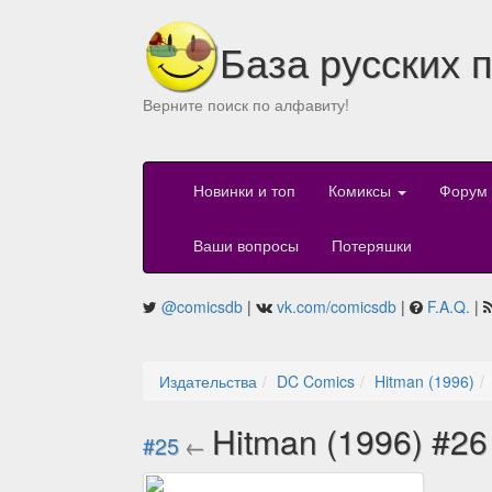
База русских 
Верните поиск по алфавиту!
Новинки и топ
Комиксы
Форум
Ваши вопросы
Потеряшки
@comicsdb
|
vk.com/comicsdb
|
F.A.Q.
|
Издательства
DC Comics
Hitman (1996)
Hitman (1996) #2
#25
←