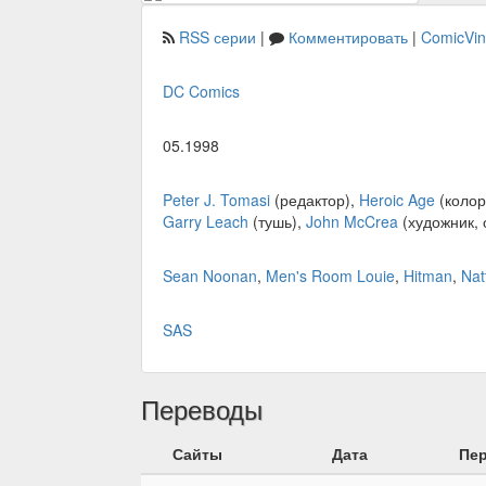
RSS серии
|
Комментировать
|
ComicVi
DC Comics
05.1998
Peter J. Tomasi
(редактор),
Heroic Age
(колор
Garry Leach
(тушь),
John McCrea
(художник, 
Sean Noonan
,
Men's Room Louie
,
Hitman
,
Nat
SAS
Переводы
Сайты
Дата
Пе