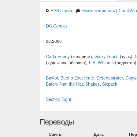
RSS серии
|
Комментировать
|
ComicVi
DC Comics
08.2000
Carla Feeny
(колорист),
Garry Leach
(тушь),
G
(художник, обложка),
L.A. Williams
(редактор)
Baytor
,
Bueno Excellente
,
Defenestrator
,
Dogwe
Baton
,
Natt the Hat
,
Shakes
,
Sixpack
Section Eight
Переводы
Сайты
Дата
Пе