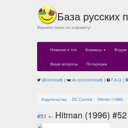
База русских 
Верните поиск по алфавиту!
Новинки и топ
Комиксы
Форум
Ваши вопросы
Потеряшки
@comicsdb
|
vk.com/comicsdb
|
F.A.Q.
|
Издательства
DC Comics
Hitman (1996)
Hitman (1996) #5
#51
←