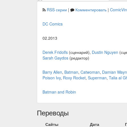
RSS серии
|
Комментировать
|
ComicVi
DC Comics
02.2013
Derek Fridolfs
(сценарий),
Dustin Nguyen
(сце
Sarah Gaydos
(редактор)
Barry Allen
,
Batman
,
Catwoman
,
Damian Wayn
Poison Ivy
,
Roxy Rocket
,
Superman
,
Talia al G
Batman and Robin
Переводы
Сайты
Дата