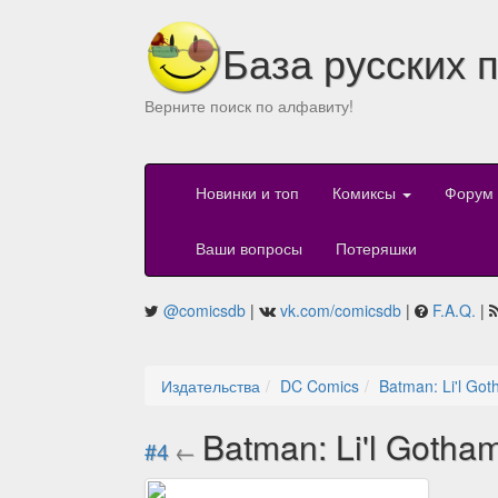
База русских 
Верните поиск по алфавиту!
Новинки и топ
Комиксы
Форум
Ваши вопросы
Потеряшки
@comicsdb
|
vk.com/comicsdb
|
F.A.Q.
|
Издательства
DC Comics
Batman: Li'l Go
Batman: Li'l Gotha
#4
←