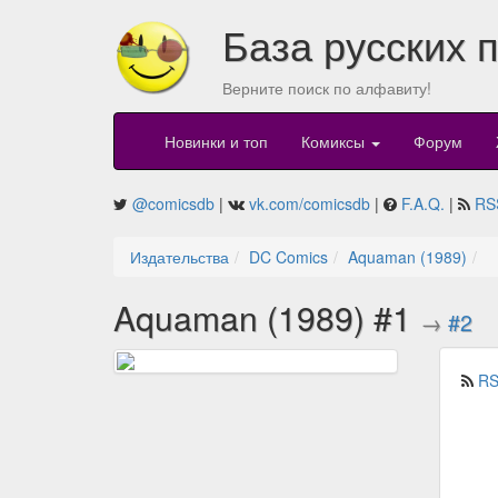
База русских 
Верните поиск по алфавиту!
Новинки и топ
Комиксы
Форум
@comicsdb
|
vk.com/comicsdb
|
F.A.Q.
|
RS
Издательства
DC Comics
Aquaman (1989)
Aquaman (1989) #1
→
#2
RS