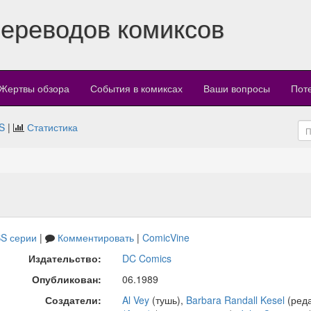
переводов комиксов
Жертвы обзора
События в комиксах
Ваши вопросы
Пот
S
|
Статистика
S серии
|
Комментировать
|
ComicVine
Издательство:
DC Comics
Опубликован:
06.1989
Создатели:
Al Vey
(тушь),
Barbara Randall Kesel
(реда