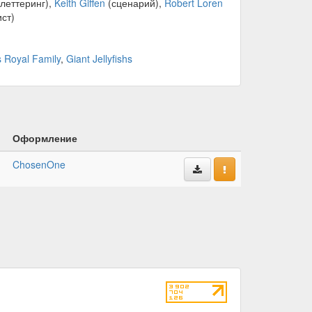
леттеринг),
Keith Giffen
(сценарий),
Robert Loren
ст)
s Royal Family
,
Giant Jellyfishs
Оформление
ChosenOne