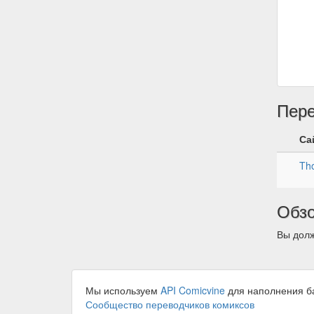
Пер
Са
Tho
Обз
Вы долж
Мы используем
API Comicvine
для наполнения б
Сообщество переводчиков комиксов