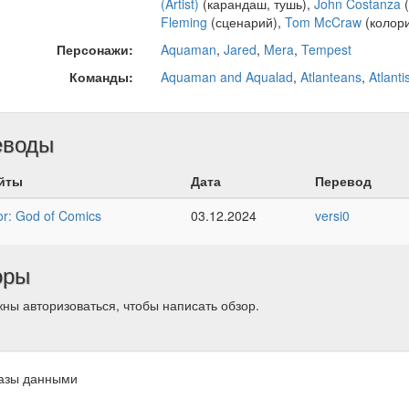
(Artist)
(карандаш, тушь),
John Costanza
(
Fleming
(сценарий),
Tom McCraw
(колори
Персонажи:
Aquaman
,
Jared
,
Mera
,
Tempest
Команды:
Aquaman and Aqualad
,
Atlanteans
,
Atlanti
еводы
йты
Дата
Перевод
r: God of Comics
03.12.2024
versi0
оры
ны авторизоваться, чтобы написать обзор.
азы данными