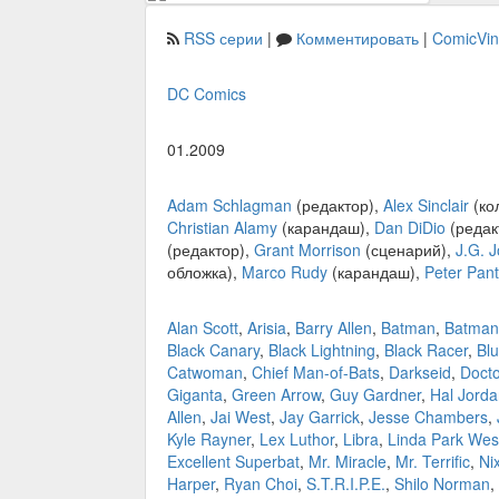
RSS серии
|
Комментировать
|
ComicVi
DC Comics
01.2009
Adam Schlagman
(редактор),
Alex Sinclair
(ко
Christian Alamy
(карандаш),
Dan DiDio
(редак
(редактор),
Grant Morrison
(сценарий),
J.G. 
обложка),
Marco Rudy
(карандаш),
Peter Pant
Alan Scott
,
Arisia
,
Barry Allen
,
Batman
,
Batman
Black Canary
,
Black Lightning
,
Black Racer
,
Blu
Catwoman
,
Chief Man-of-Bats
,
Darkseid
,
Docto
Giganta
,
Green Arrow
,
Guy Gardner
,
Hal Jord
Allen
,
Jai West
,
Jay Garrick
,
Jesse Chambers
,
Kyle Rayner
,
Lex Luthor
,
Libra
,
Linda Park Wes
Excellent Superbat
,
Mr. Miracle
,
Mr. Terrific
,
Ni
Harper
,
Ryan Choi
,
S.T.R.I.P.E.
,
Shilo Norman
,