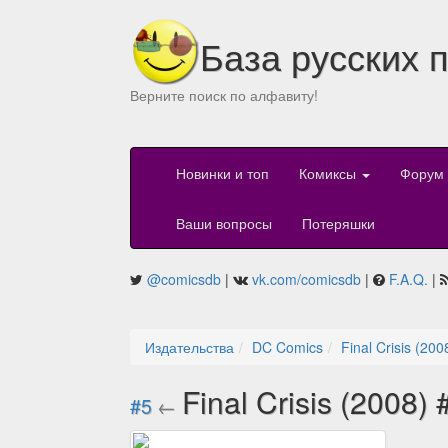
База русских 
Верните поиск по алфавиту!
Новинки и топ
Комиксы
Форум
Ваши вопросы
Потеряшки
@comicsdb
|
vk.com/comicsdb
|
F.A.Q.
|
Издательства
DC Comics
Final Crisis (200
Final Crisis (2008)
#5
←