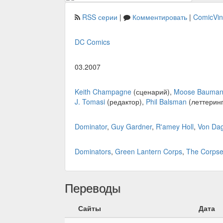
RSS серии
|
Комментировать
|
ComicVi
DC Comics
03.2007
Keith Champagne
(сценарий),
Moose Bauma
J. Tomasi
(редактор),
Phil Balsman
(леттеринг
Dominator
,
Guy Gardner
,
R'amey Holl
,
Von Da
Dominators
,
Green Lantern Corps
,
The Corps
Переводы
Сайты
Дата