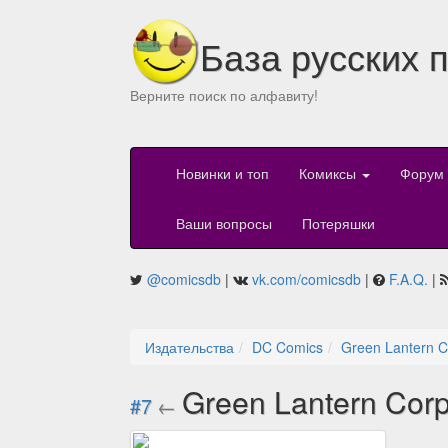
База русских 
Верните поиск по алфавиту!
Новинки и топ
Комиксы
Форум
Ваши вопросы
Потеряшки
@comicsdb
|
vk.com/comicsdb
|
F.A.Q.
|
Издательства
DC Comics
Green Lantern C
Green Lantern Cor
#7
←