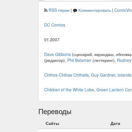
RSS серии
|
Комментировать
|
ComicVi
DC Comics
01.2007
Dave Gibbons
(сценарий, карандаш, обложка
(редактор),
Phil Balsman
(леттеринг),
Rodney
Chthos-Chthas Chthatis
,
Guy Gardner
,
Iolande
Children of the White Lobe
,
Green Lantern Cor
Переводы
Сайты
Дата