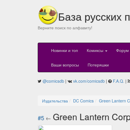
База русских 
Верните поиск по алфавиту!
Новинки и топ
Комиксы
Форум
Ваши вопросы
Потеряшки
@comicsdb
|
vk.com/comicsdb
|
F.A.Q.
|
Издательства
DC Comics
Green Lantern C
Green Lantern Cor
#5
←